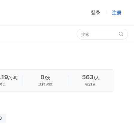
登录
注册
|
.19
0
563
/小时
/次
/人
时长
送样次数
收藏者
0